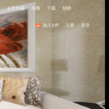
闻
全景拍摄
招商
下载
招聘
加入VIP
注册
登录
|
|