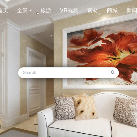
首页
全景
旅游
VR视频
素材
商城
新