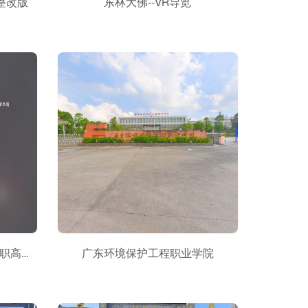
整改版
东林大佛--VR导览
梦起甬江，遇见未来——甬江职高三维全景校园漫游系统
广东环境保护工程职业学院