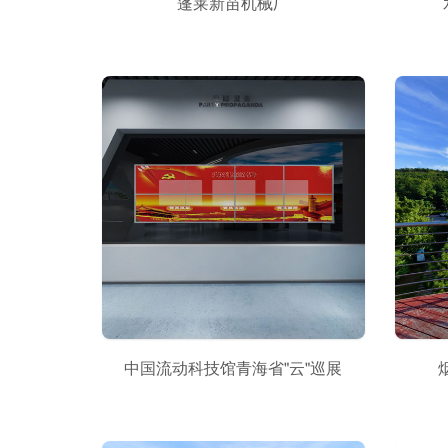
蓬莱新苗机械厂
中国流动科技馆青海省"云"巡展