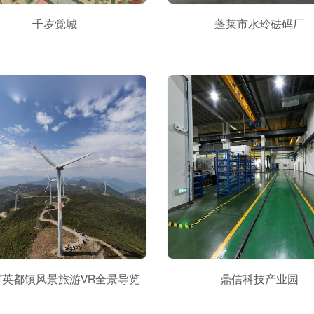
千岁觉城
蓬莱市水玲砝码厂
市英都镇风景旅游VR全景导览
鼎信科技产业园