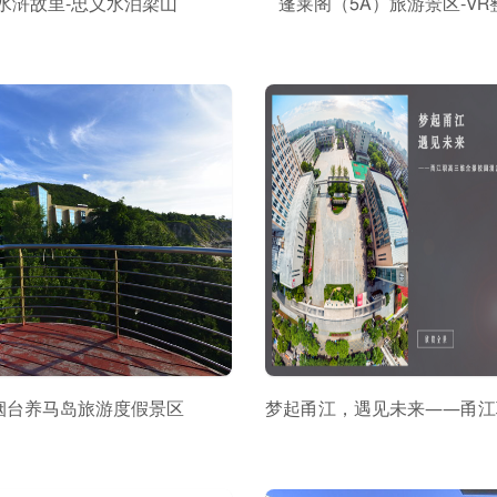
水浒故里-忠义水泊梁山
蓬莱阁（5A）旅游景区-VR
烟台养马岛旅游度假景区