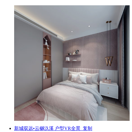
新城驭远•云樾汣溪 户型VR全景_复制