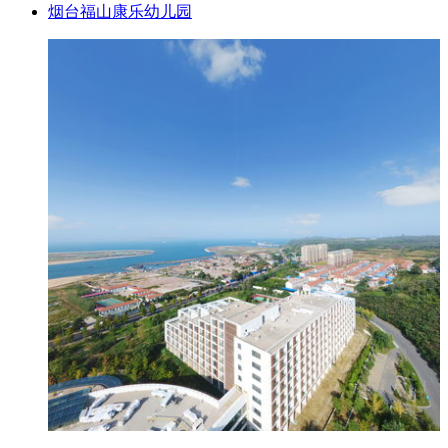
烟台福山康乐幼儿园