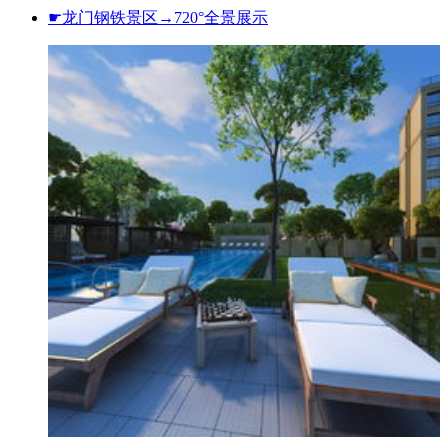
☛龙门钢铁景区→720°全景展示