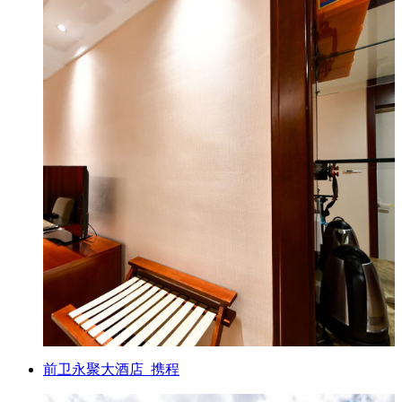
前卫永聚大酒店_携程