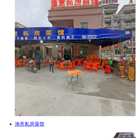
渔意私房菜馆