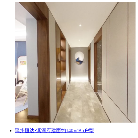
禹州恒达•滨河府建面约140㎡B5户型