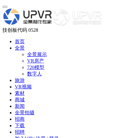
技创板代码 0528
首页
全景
全景展示
VR房产
720模型
数字人
旅游
VR视频
素材
商城
新闻
全景拍摄
招商
下载
招聘