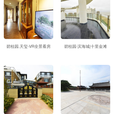
碧桂园.天玺-VR全景看房
碧桂园·滨海城|十里金滩