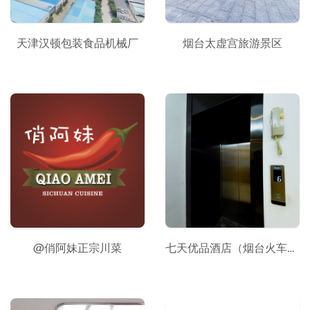
天津汉顿包装食品机械厂
烟台太虚宫旅游景区
@俏阿妹正宗川菜
七天优品酒店（烟台火车站店）