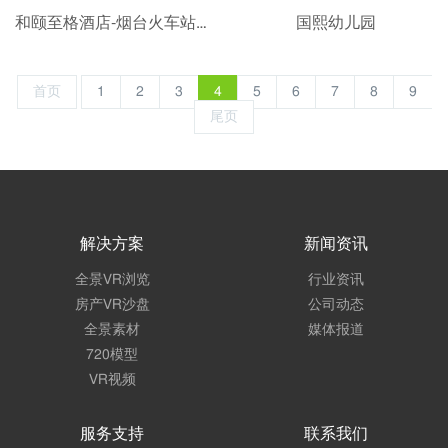
和颐至格酒店-烟台火车站海滨广场店_携程
国熙幼儿园
首页
1
2
3
4
5
6
7
8
9
尾页
解决方案
新闻资讯
全景VR浏览
行业资讯
房产VR沙盘
公司动态
全景素材
媒体报道
720模型
VR视频
服务支持
联系我们