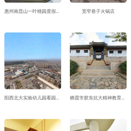
惠州南昆山一叶桃园度假酒店
宽窄巷子火锅店
阳西北大实验幼儿园看园VR_复制
栖霞市胶东抗大精神教育基地