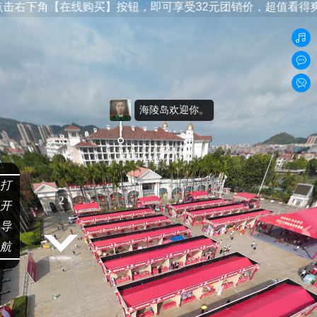
【在线购买】按钮，即可享受32元团销价，超值看得爽！更有贴
海陵岛欢迎你。
打
开
导
航