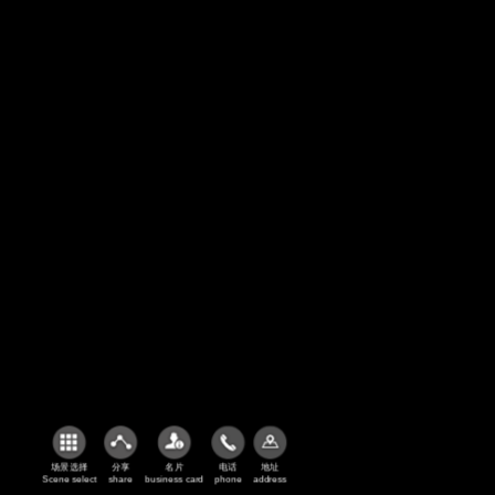
空中全景图1
场景选择
分享
名片
电话
地址
Scene select
share
business card
phone
address