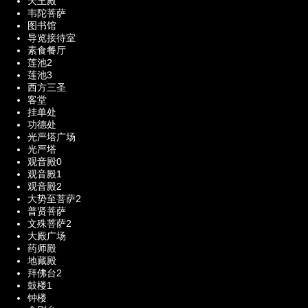
天王殿
韦陀菩萨
图书馆
导览接待室
素食餐厅
莲池2
莲池3
西方三圣
客堂
挂单处
功德处
光严塔广场
光严塔
观音殿0
观音殿1
观音殿2
大势至菩萨2
普贤菩萨
文殊菩萨2
大殿广场
药师殿
地藏殿
拜佛台2
鼓楼1
钟楼