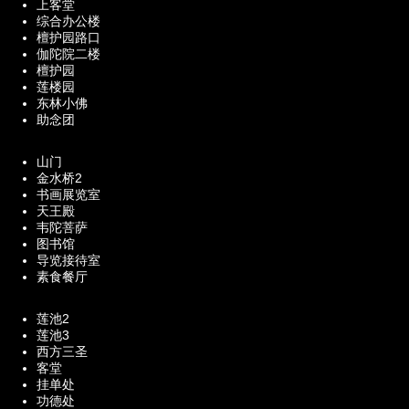
上客堂
综合办公楼
檀护园路口
伽陀院二楼
檀护园
莲楼园
东林小佛
助念团
山门
金水桥2
书画展览室
天王殿
韦陀菩萨
图书馆
导览接待室
素食餐厅
莲池2
莲池3
西方三圣
客堂
挂单处
功德处