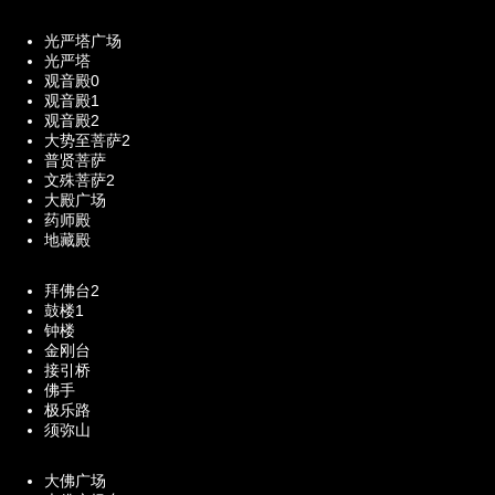
光严塔广场
光严塔
观音殿0
观音殿1
观音殿2
大势至菩萨2
普贤菩萨
文殊菩萨2
大殿广场
药师殿
地藏殿
拜佛台2
鼓楼1
钟楼
金刚台
接引桥
佛手
极乐路
须弥山
大佛广场