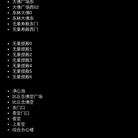
大佛广场东
大佛广场西02
东林大佛0
东林大佛东
无量寿殿东门
无量寿殿西门
无量授殿0
无量授殿1
无量授殿2
无量授殿3
无量授殿4
无量授殿5
无量授殿6
净心池
比丘念佛堂广场
比丘念佛堂
东门口
斋堂门口
斋堂
上客堂
综合办公楼