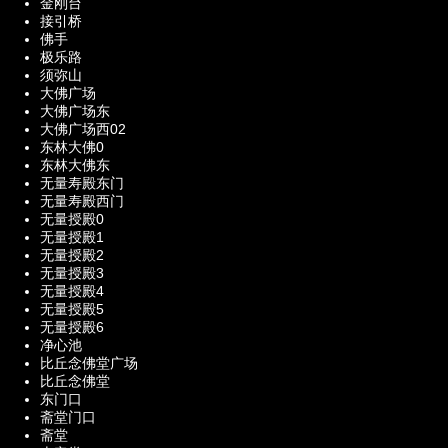
金刚台
接引桥
佛手
极乐路
须弥山
大佛广场
大佛广场东
大佛广场西02
东林大佛0
东林大佛东
无量寿殿东门
无量寿殿西门
无量授殿0
无量授殿1
无量授殿2
无量授殿3
无量授殿4
无量授殿5
无量授殿6
净心池
比丘念佛堂广场
比丘念佛堂
东门口
斋堂门口
斋堂