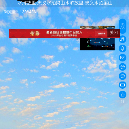
水浒故里-忠义水泊梁山水浒故里-忠义水泊梁山
浏览量：1398456
号令台
水寨
关闭
号令台正门
总览
二关
黑风亭
广场
一关
水浒寨
古马道
李逵
替天行道
108将台阶
忠义堂
断金亭
摩崖石刻
靖忠庙
石碣亭
71