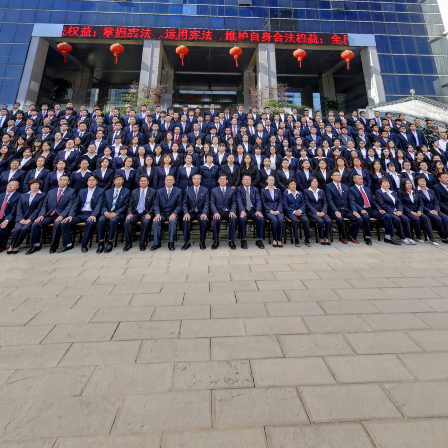
校史馆~春华秋实
体育场~开学典礼