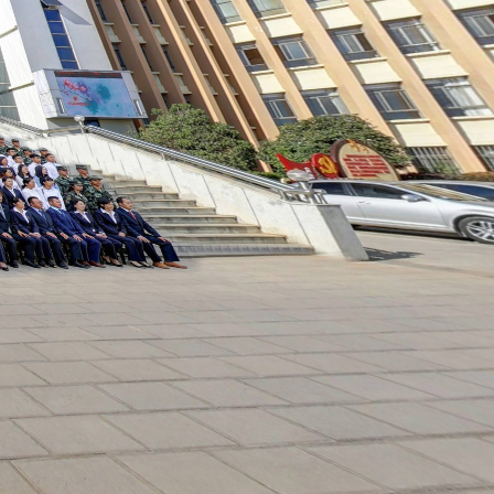
珠江源汽车城
樱花路 桂花路