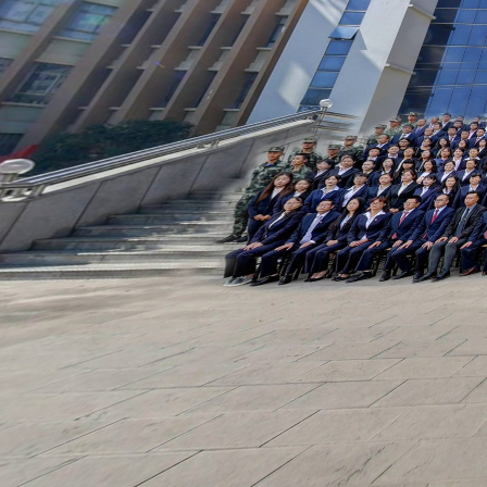
校史馆~饮水思源
校史馆~薪火相传
校史馆~弦歌不辍