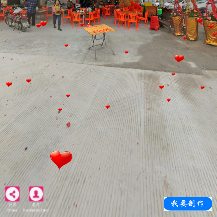
分享
名片
share
business card