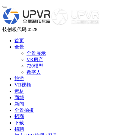
技创板代码 0528
首页
全景
全景展示
VR房产
720模型
数字人
旅游
VR视频
素材
商城
新闻
全景拍摄
招商
下载
招聘