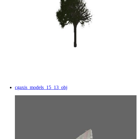
cgaxis_models_15_13_obj