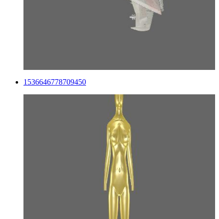
1536646778709450