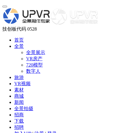
技创板代码 0528
首页
全景
全景展示
VR房产
720模型
数字人
旅游
VR视频
素材
商城
新闻
全景拍摄
招商
下载
招聘