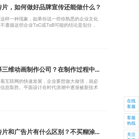
传片，如何做好品牌宣传还能做什么？
这样一种现象，如果你说一些你熟悉的企业文化
不遵循这些企业ToC或ToB可能的结论是划分，
数企业。为什么会这样？ToB企业的发展在闷声发
文化品牌的宣传吗？ 近年来，国内企业面临着各
对手众多.红海大势.发展瓶颈等问题。许多中小企
寻求增量来发展。ToB业务，ToB企业可以大规模
代前沿的两家领先互联网公司阿里和腾讯加快了速
市场布局步伐。
如何选择三维动画制作公司？在制作过程中能否更改内容？
着互联网的快速发展，企业要想做大做强，就必
络信息取胜。平面设计在时代浪潮中逐渐被新技术
明星效益也在慢慢降低。在这样的环境下，三维动
辟了新的世界，为企业提供了新的宣传方式。
在线
客服
客服
热线
企业宣传片和广告片有什么区别？不买糊涂账！
关注