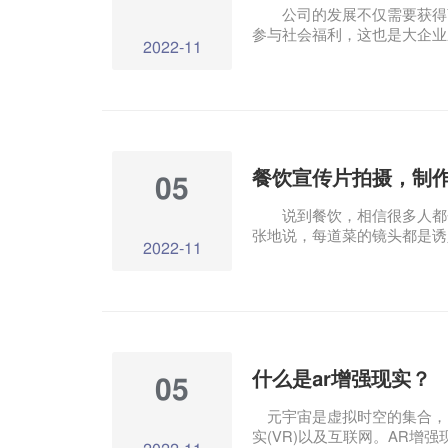
公司的发展不仅需要获得商
参与社会福利，这也是大企业
2022-11
许多知名公司制作企业公益宣
广告视频，所以它有独特的特
视频的特点是什么呢？它对企
餐饮宣传片拍摄，制
05
说到餐饮，相信很多人都会
张地说，每道菜的镜头都是诱
2022-11
的宣传视频。一部好的餐饮宣传
香.口感好：食物的颜色、餐
精心搭配。
什么是ar增强现实？
05
元宇宙是虚拟时空的集合，由
实(VR)以及互联网。AR增