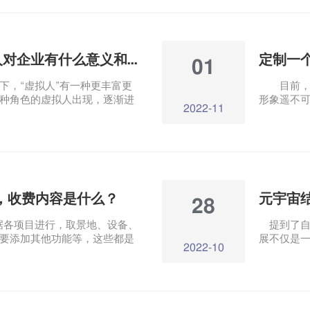
娱乐中心注入了新的活力，成
。D大屏幕吸引眼球，引领商场
丰科万达广场“春花无限生机”裸
什么是虚拟人？虚拟人对企业有什么意义和价值？
01
，“虚拟人”有一种更丰富更
目前，虚
种角色的虚拟人出现，逐渐进
形象遥不可
2022-11
虚拟人对企业有什么意义和价
他形象并
数字的形式发展，具有我们人类
拟形象，
想特征的虚拟形象。虚拟人既可以
要花多少
化身，也可以是基于虚拟空间
理”。在元宇宙时代，虚拟人将
，收费内容是什么？
元宇宙
28
据各项目进行，取景地、设备、
提到了自
要添加其他功能等，这些都是
展不仅是一
2022-10
因素。价格并非如此。VR全景
发的技术领
业行业.V