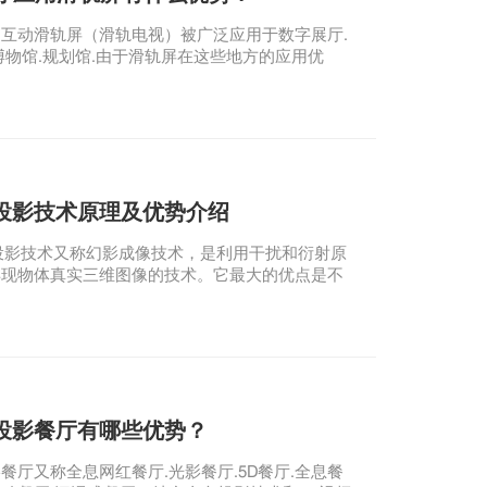
互动滑轨屏（滑轨电视）被广泛应用于数字展厅.
博物馆.规划馆.由于滑轨屏在这些地方的应用优
厅/展厅等场所非常受欢迎。 滑轨屏又称滑轨电
有两种表达方式，一种是手推屏滑行，另一种是自
行，也称为电动滑轨屏。这两种表达方式可以根据
体需求进行定制。互动滑轨屏能很好地吸引游客的
加深展示内容在人们心中的印象，展示内容丰富，
好的宣传效果。
息投影技术原理及优势介绍
投影技术又称幻影成像技术，是利用干扰和衍射原
再现物体真实三维图像的技术。它最大的优点是不
D全息眼镜可以从多个角度浏览三维图像。它是一
图像悬浮在真实场景中的半空中成像，营造了一种
实的氛围。效果奇特，深度强，真假难辨。形成空
以与实物结合，实现图像与实物的结合。也可以配
与观众互动。
息投影餐厅有哪些优势？
厅又称全息网红餐厅.光影餐厅.5D餐厅.全息餐