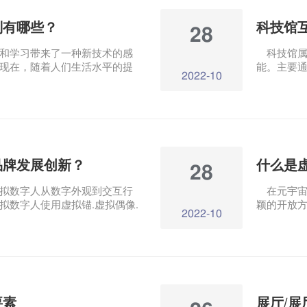
别有哪些？
科技馆
28
和学习带来了一种新技术的感
科技馆属
现在，随着人们生活水平的提
能。主要通
2022-10
于各种展厅。如今，中国的许
术展示技术
种展厅，如博物馆.科技馆.企业
感知公众科
馆的应用
品牌发展创新？
28
拟数字人从数字外观到交互行
在元宇宙
拟数字人使用虚拟锚.虚拟偶像.
颖的开放
2022-10
入公众视野，在影视中.游戏.传
公共生活
。
值？
要素
展厅/