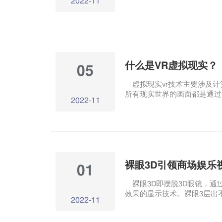
2022-11
该技术将虚拟物体与现实世界
世界中，使用全息图像。 A
头都有一个内置的投影仪，结
似于放在眼镜上的智能手机。
什么是VR虚拟现实？
05
虚拟现实vr技术主要涉及计算
所有现实世界的画面都是通过
2022-11
的虚拟环境。用户可以通过设
体验3D虚拟沉浸感。 虚拟
境，使用户沉浸在环境中，利
算机技术产生的电子信号，结
人们可以看到的虚拟图像。这
可以是肉眼看不见的物质，通
裸眼3D引领商场娱乐
01
裸眼3D即摆脱3D眼镜，通
效果的显示技术。裸眼3层出
2022-11
L.Wallace的预言“城市的
裸眼3D视频屏幕足够大，视