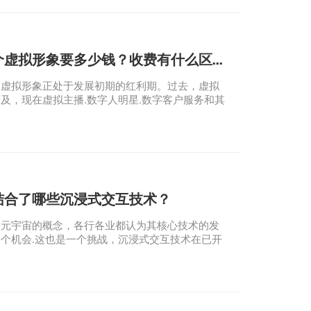
定制一个虚拟形象要多少钱？收费有什么区别？
拟形象正处于发展初期的红利期。过去，虚拟
及，现在虚拟主播.数字人明星.数字客户服务和其
不是什么新鲜事。在元宇宙的概念下，企业开发虚
寻求新的品牌营销模式。那么，定制一个虚拟形象
钱呢？这也是当前企业需要了解的信息。
结合了哪些沉浸式交互技术？
元宇宙的概念，各行各业都认为其核心技术的发
个机会.这也是一个挑战，沉浸式交互技术在已开
域非常重要。该技术是医疗行业的一项技术。.工
R游戏领域.3D广泛应用于电影行业等领域。