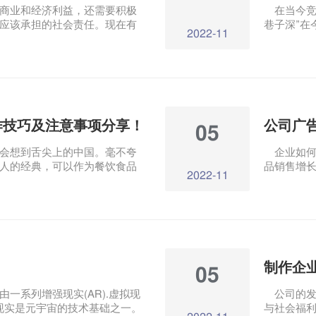
业和经济利益，还需要积极
在当今竞
应该承担的社会责任。现在有
巷子深”在
2022-11
传视频，它不同于一般的商业
行的。如何
点。那么，制作公益企业宣传
上吸引顾
业有多大的影响？
作技巧及注意事项分享！
05
想到舌尖上的中国。毫不夸
企业如何
人的经典，可以作为餐饮食品
品销售增
2022-11
视频应具有以下特点： 1.色.
角度来看
具的选择、店内环境等，都需要
作视频广告
区别。
05
一系列增强现实(AR).虚拟现
公司的发
强现实是元宇宙的技术基础之一。
与社会福