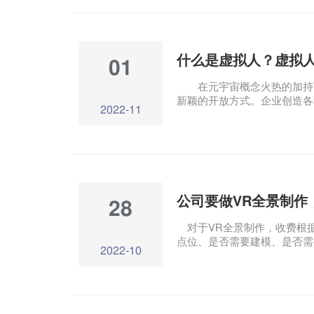
现实相结合的视觉盛宴为商业
为吸引消费者打卡的重要武器
娱乐视觉效果的新潮流！ 1.
眼3D动画。
01
在元宇宙概念火热的加持下
新颖的开放方式。企业创造各
2022-11
入公共生活。什么是虚拟人？
值？ 虚拟人又称数字人，以
的外表.行为.甚至是具有思
是自然人在虚拟空间中的数字
的数字化身AI驱动的“数字助
成为价值生产的主体。
公司要做VR全景制作
28
对于VR全景制作，收费根
点位、是否需要建模、是否需
2022-10
影响VR全景生产收费的重要
制作的最终质量是衡量标准。