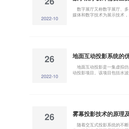
26
数字展厅又称数字展厅、多
媒体和数字技术为展示技术，
2022-10
合独特的图形数字和多媒体技
客，实现人机交互的展厅形式
对参展商的印象，极大地促进
数字展厅设计需要哪些元素呢
地面互动投影系统的
26
地面互动投影是一集虚拟仿
动投影项目。该项目包括水波纹
2022-10
可以通过身体动作与地面图像
放，带来新的奇特体验。 地
捉目标动作，然后通过多媒体
生相应的图像反馈，图像反馈
参观者与屏幕的互动效果。 
雾幕投影技术的原理
26
随着交互式投影系统的不断