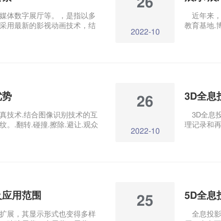
26
媒体数字展厅等。，是指以多
近年来，
采用最新的影视动画技术，结
教育基地.
2022-10
术，以各种新颖的技术吸引游
势，企业展
。展厅设计的到位将加深观众
视，主要
未来的交易。那么一个成功的
动感应滑
？
客户的具
注意力，
能带来良
优势
3D全
26
真技术.结合图像识别技术的互
3D全息
。.翻转.碰撞.擦除.避让.观众
理记录和
2022-10
互动，各种特效图像在脚下绽
需要佩戴3
面互动投影系统通过捕捉设备捕
种将三维
计算机进行数据分析，最终产
幻觉和真
结合实时投影图片显示，形成
中幻觉可
地面互动投影系统有哪些优点？
合触摸屏
及应用范围
5D全
25
扩展，其显示形式也变得多样
全息投影餐