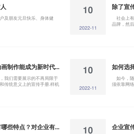
雷人
除了宣
10
户及朋友元旦快乐、身体健
社会上有
品牌，然后
2022-11
ToC大多
财，不注重
行各业竞争
业希望通过
爆发。时
度。ToB
为什么公司产品三维动画制作能成为新时代的营销武器？
10
我们需要展示的不再局限于
如今，随
和传统意义上的宣传手册.样机
须依靠网
2022-11
式无法全面讲解产品故事。产品
所取代，
形式为产品和企业带来不同的
画制作开
、迷人的全新展示方式。
制作企业公益宣传片有哪些特点？对企业有多大影响？
10