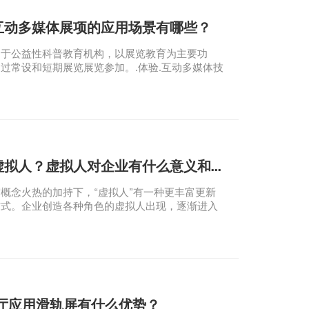
互动多媒体展项的应用场景有哪些？
于公益性科普教育机构，以展览教育为主要功
过常设和短期展览展览参加。.体验.互动多媒体技
辅助展示，激发游客的科学兴趣.启迪科学理念，
技.了解世界的重要作用。互动多媒体展览在科技
大致分为以下几类。
什么是虚拟人？虚拟人对企业有什么意义和价值？
概念火热的加持下，“虚拟人”有一种更丰富更新
方式。企业创造各种角色的虚拟人出现，逐渐进入
。什么是虚拟人？虚拟人对企业有什么意义和价
展厅应用滑轨屏有什么优势？