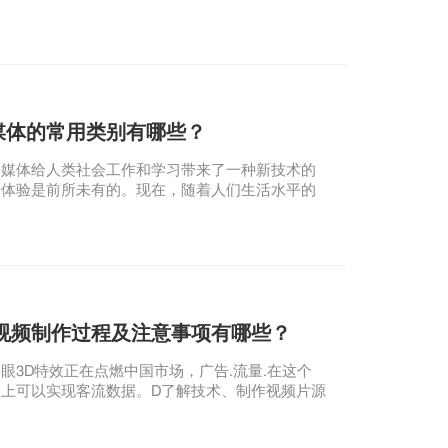
司制作企业公益宣传视频，它不同于一般的商业广
所以它有独特的特点。那么，制作公益企业宣传视
是什么呢？它对企业有多大的影响？
媒体的常用类别有哪些？
体给人类社会工作和学习带来了一种新技术的
种体验是前所未有的。现在，随着人们生活水平的
动多媒体技术已经应用于各种展厅。如今，中国的
据技术已经应用于各种展厅，如博物馆.科技馆.企
。
D视频制作过程及注意事项有哪些？
3D特效正在点燃中国市场，广告.流量.在这个
幕上可以实现客流数据。D了解技术、制作视频片源
同样，需要特殊的片源定制。关于裸眼3d视频内容
及注意事项，需要了解的企业看这里。