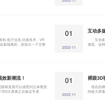
2022-11
结合起来，将图像叠加在现实
多知名公
R眼镜最早是谷歌开发的，每个镜
告视频，
合了现实和虚拟。它的功能类
频的特点
互动多
01
机.电子信息.仿真技术。VR
互动多媒
设备隔离的，创造出一个完整
感觉。这
2022-11
备隔离出来。VR头戴式显示器
提高，互
现实技术利用计算机生成模拟环
许多媒体数
用现实生活中的数据，通过计
业展厅等
合各种输出设备，将其转化为
些图像可以是真实的物体，也
过三维模型表达。
视效新潮流！
裸眼3
01
过眼睛直视可以感受到立体视觉
现在的裸眼
不穷D大屏幕正在验证学者
特效大屏
2022-11
未来将演变成一个「屏幕世界」”。
和传统3D
频高清，音效逼真震撼。虚拟与
制作流程