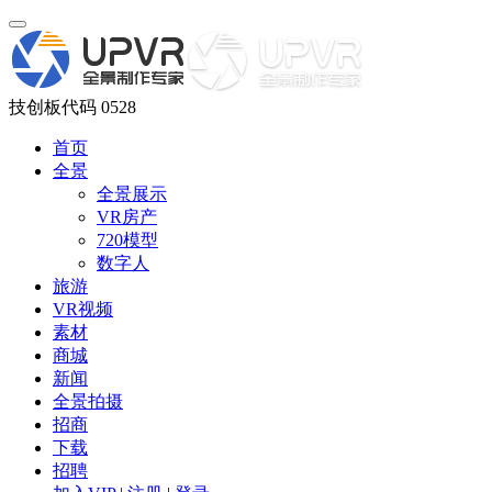
技创板代码 0528
首页
全景
全景展示
VR房产
720模型
数字人
旅游
VR视频
素材
商城
新闻
全景拍摄
招商
下载
招聘