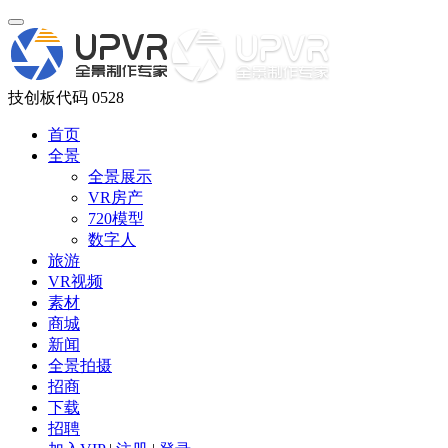
技创板代码 0528
首页
全景
全景展示
VR房产
720模型
数字人
旅游
VR视频
素材
商城
新闻
全景拍摄
招商
下载
招聘