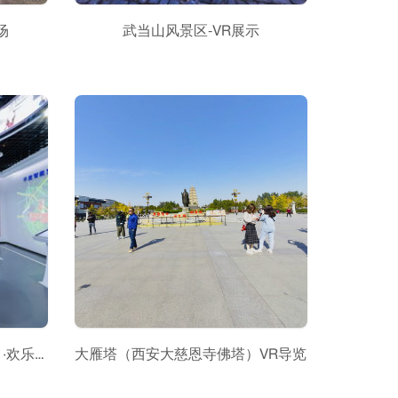
场
武当山风景区-VR展示
蓝树谷青少年世博园（蓝树谷 ·欢乐城）
大雁塔（西安大慈恩寺佛塔）VR导览