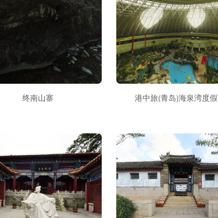
终南山寨
港中旅(青岛)海泉湾度