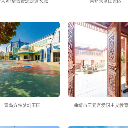
雷人VR全景带您走进长城
莱州大基山景区
青岛方特梦幻王国
曲靖市三元宫爱国主义教