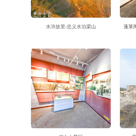
水浒故里-忠义水泊梁山
蓬莱