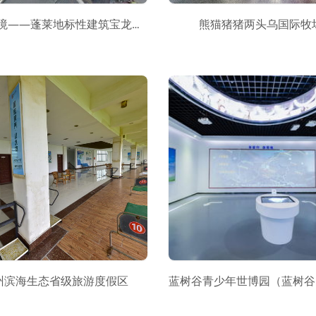
人间仙境——蓬莱地标性建筑宝龙城市广场
熊猫猪猪两头乌国际牧
州滨海生态省级旅游度假区