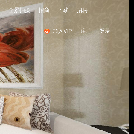
闻
全景拍摄
招商
下载
招聘
加入VIP
注册
登录
|
|