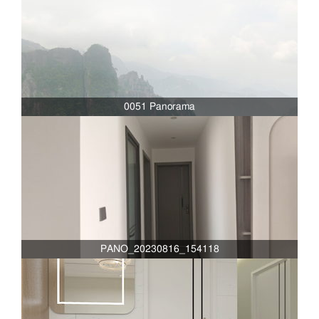
0051 Panorama
PANO_20230816_154118