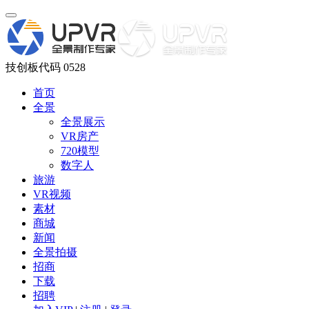
技创板代码 0528
首页
全景
全景展示
VR房产
720模型
数字人
旅游
VR视频
素材
商城
新闻
全景拍摄
招商
下载
招聘