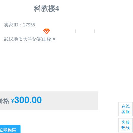
科教楼4
闻
全景拍摄
招商
下载
招聘
卖家ID：27955
加入VIP
注册
登录
|
|
武汉地质大学岱家山校区
300.00
价格
¥
在线
客服
客服
热线
立即购买