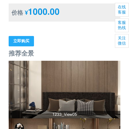
在线
1000.00
价格
¥
客服
客服
热线
关注
立即购买
微信
推荐全景
1233_View05