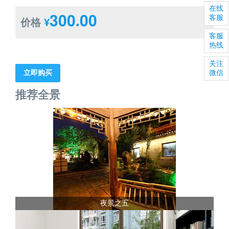
在线
300.00
客服
价格
¥
客服
热线
关注
微信
立即购买
推荐全景
夜景之五