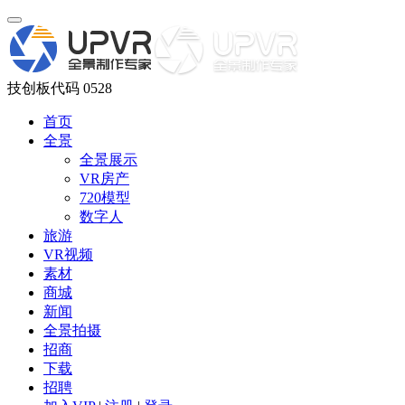
技创板代码 0528
首页
全景
全景展示
VR房产
720模型
数字人
旅游
VR视频
素材
商城
新闻
全景拍摄
招商
下载
招聘