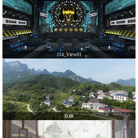
114_View01
双峡