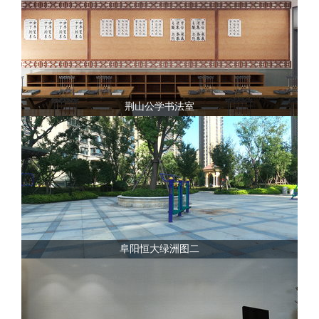
荆山公学书法室
阜阳恒大绿洲图二