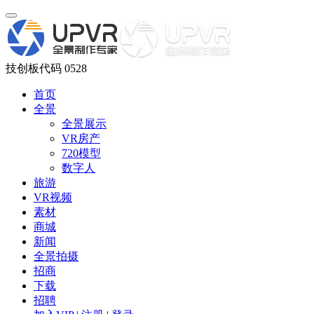
技创板代码 0528
首页
全景
全景展示
VR房产
720模型
数字人
旅游
VR视频
素材
商城
新闻
全景拍摄
招商
下载
招聘