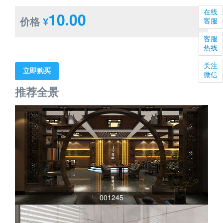
在线
10.00
价格
¥
客服
客服
热线
关注
立即购买
微信
推荐全景
001245