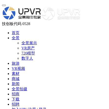
技创板代码 0528
首页
全景
全景展示
VR房产
720模型
数字人
旅游
VR视频
素材
商城
新闻
全景拍摄
招商
下载
招聘