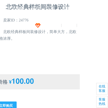
北欧经典样板间装修设计
闻
全景拍摄
招商
下载
招聘
卖家ID：24776
加入VIP
注册
登录
|
|
北欧经典样板间装修设计，简单大方，北欧
格浓厚。
100.00
价格
¥
在线
客服
客服
热线
立即购买