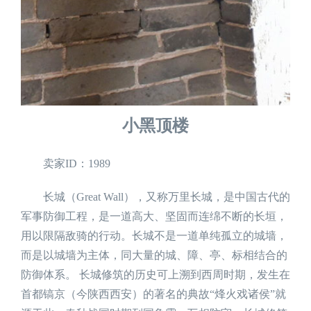
小黑顶楼
卖家ID：1989
长城（Great Wall），又称万里长城，是中国古代的
军事防御工程，是一道高大、坚固而连绵不断的长垣，
用以限隔敌骑的行动。长城不是一道单纯孤立的城墙，
而是以城墙为主体，同大量的城、障、亭、标相结合的
防御体系。 长城修筑的历史可上溯到西周时期，发生在
首都镐京（今陕西西安）的著名的典故“烽火戏诸侯”就