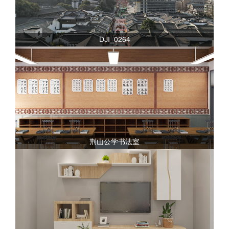
DJI_0264
荆山公学书法室