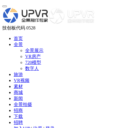
技创板代码 0528
首页
全景
全景展示
VR房产
720模型
数字人
旅游
VR视频
素材
商城
新闻
全景拍摄
招商
下载
招聘