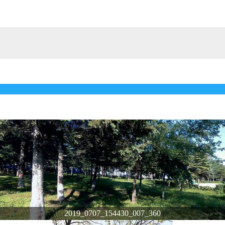
2019_0707_154430_007_360