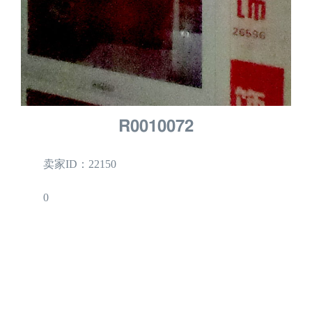
R0010072
卖家ID：22150
0