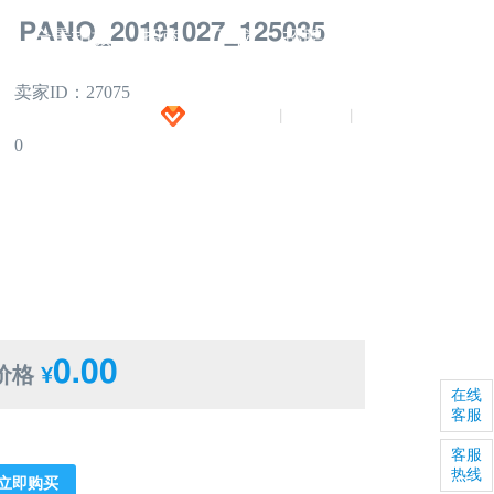
PANO_20191027_125035
闻
全景拍摄
招商
下载
招聘
卖家ID：27075
加入VIP
注册
登录
|
|
0
0.00
价格
¥
在线
客服
客服
热线
立即购买