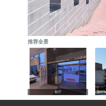
推荐全景
前厅
fbce