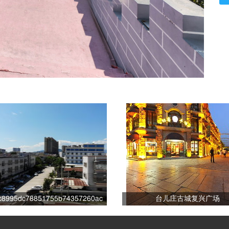
3c8995dc78851755b74357260ac
台儿庄古城复兴广场