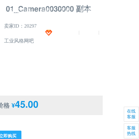
01_Camera0030000 副本
闻
全景拍摄
招商
下载
招聘
卖家ID：20297
加入VIP
注册
登录
|
|
工业风格网吧
45.00
价格
¥
在线
客服
客服
热线
立即购买