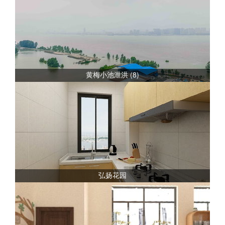
黄梅小池泄洪 (8)
弘扬花园