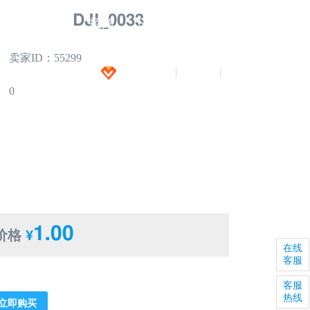
DJI_0033
闻
全景拍摄
招商
下载
招聘
卖家ID：55299
加入VIP
注册
登录
|
|
0
1.00
价格
¥
在线
客服
客服
热线
立即购买