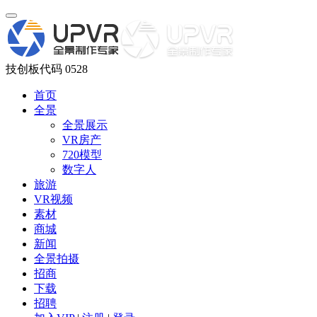
技创板代码 0528
首页
全景
全景展示
VR房产
720模型
数字人
旅游
VR视频
素材
商城
新闻
全景拍摄
招商
下载
招聘