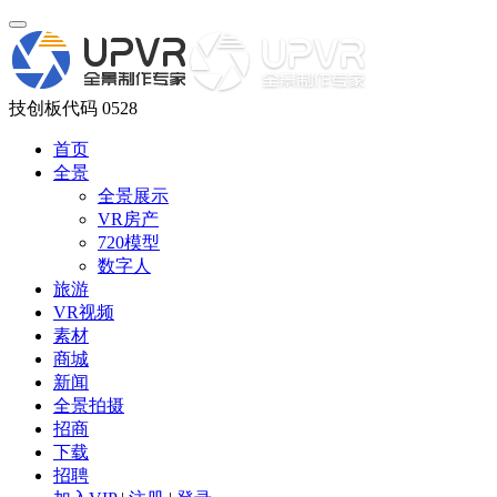
技创板代码 0528
首页
全景
全景展示
VR房产
720模型
数字人
旅游
VR视频
素材
商城
新闻
全景拍摄
招商
下载
招聘