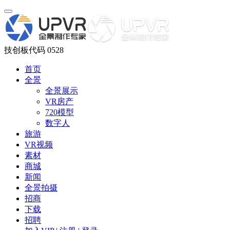
技创板代码 0528
首页
全景
全景展示
VR房产
720模型
数字人
旅游
VR视频
素材
商城
新闻
全景拍摄
招商
下载
招聘