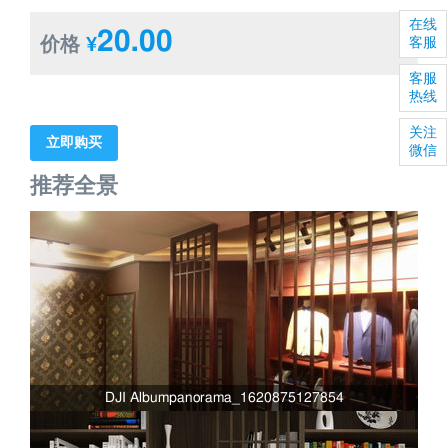
在线
20.00
价格
¥
客服
客服
热线
关注
立即购买
微信
推荐全景
DJI Albumpanorama_1620875127854