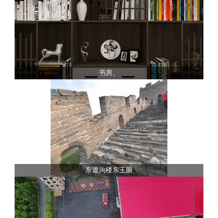
书房、
东道沟楼东王眼