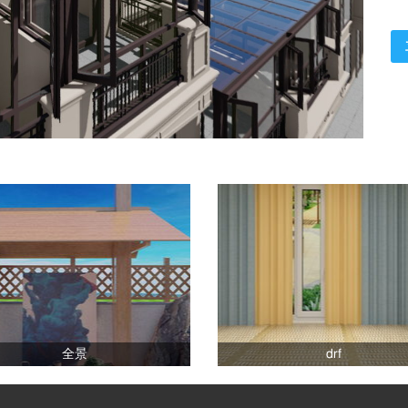
全景
drf