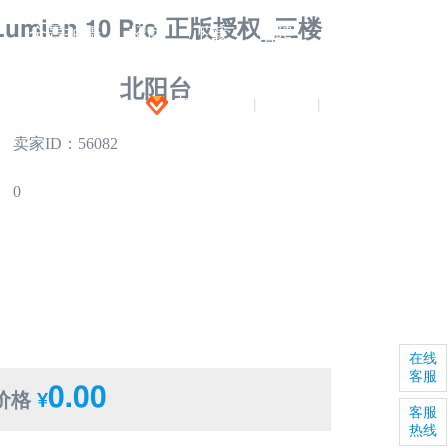
Lumion 10 Pro 正版授权_三楼
闻
全景拍摄
招商
下载
招聘
北阳台
加入VIP
注册
登录
|
|
卖家ID：56082
0
在线
客服
0.00
价格
¥
客服
热线