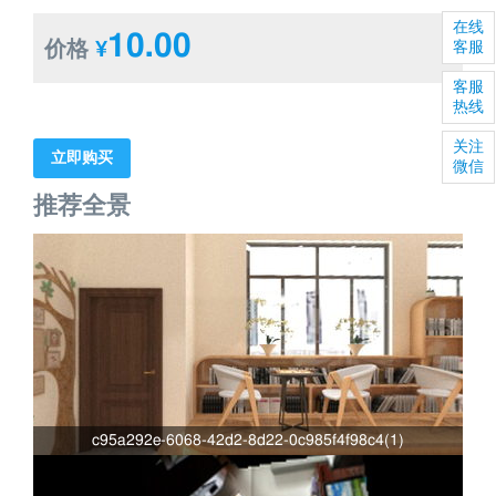
在线
10.00
价格
¥
客服
客服
热线
关注
立即购买
微信
推荐全景
c95a292e-6068-42d2-8d22-0c985f4f98c4(1)