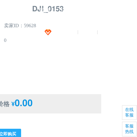
DJI_0153
闻
全景拍摄
招商
下载
招聘
卖家ID：59628
加入VIP
注册
登录
|
|
0
0.00
价格
¥
在线
客服
客服
热线
立即购买