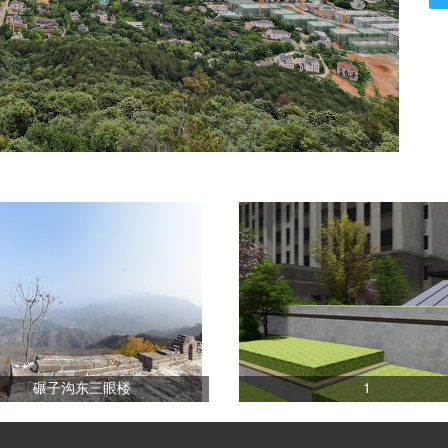
碾子沟东三眼楼
1