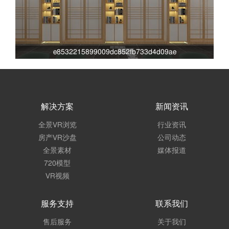
e8532215899009dc852fb733d4d09ae
解决方案
新闻资讯
全景VR浏览
行业资讯
房产VR沙盘
公司动态
全景素材
媒体报道
720模型
VR视频
服务支持
联系我们
售后服务
关于我们