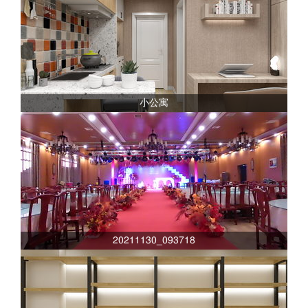
小公寓
20211130_093718