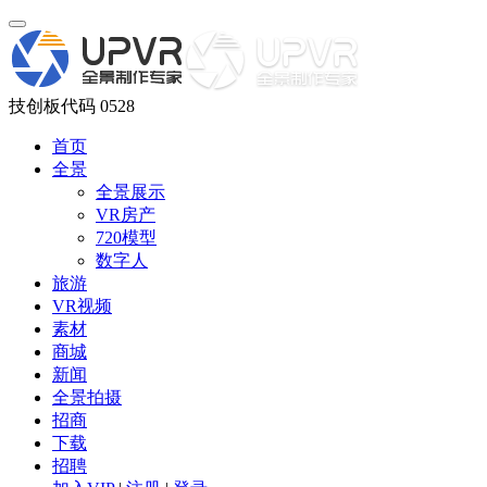
技创板代码 0528
首页
全景
全景展示
VR房产
720模型
数字人
旅游
VR视频
素材
商城
新闻
全景拍摄
招商
下载
招聘