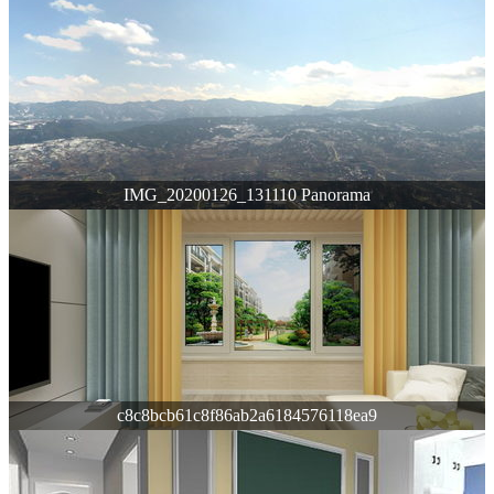
IMG_20200126_131110 Panorama
c8c8bcb61c8f86ab2a6184576118ea9