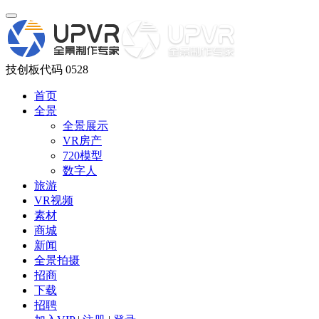
技创板代码 0528
首页
全景
全景展示
VR房产
720模型
数字人
旅游
VR视频
素材
商城
新闻
全景拍摄
招商
下载
招聘