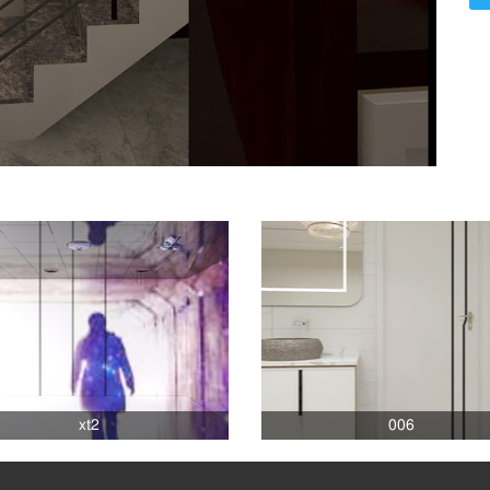
xt2
006