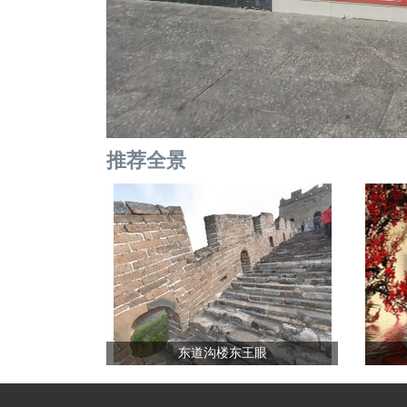
推荐全景
东道沟楼东王眼