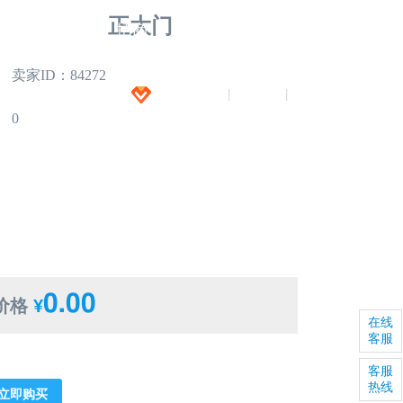
正大门
闻
全景拍摄
招商
下载
招聘
卖家ID：84272
加入VIP
注册
登录
|
|
0
0.00
价格
¥
在线
客服
客服
热线
立即购买