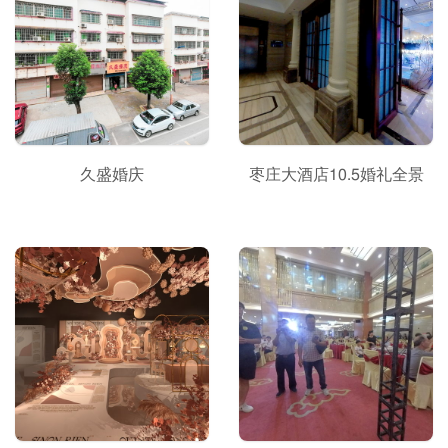
久盛婚庆
枣庄大酒店10.5婚礼全景