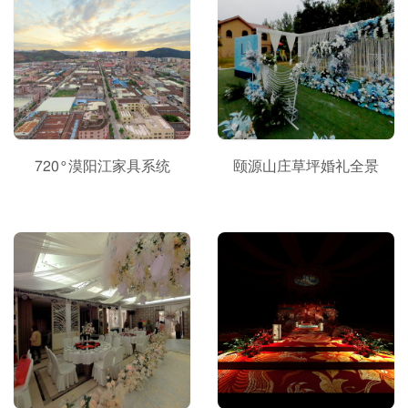
720°漠阳江家具系统
颐源山庄草坪婚礼全景