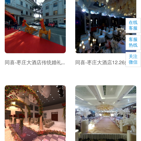
在线
客服
客服
热线
关注
同喜-枣庄大酒店传统婚礼全景
同喜-枣庄大酒店12.26婚礼全景
微信