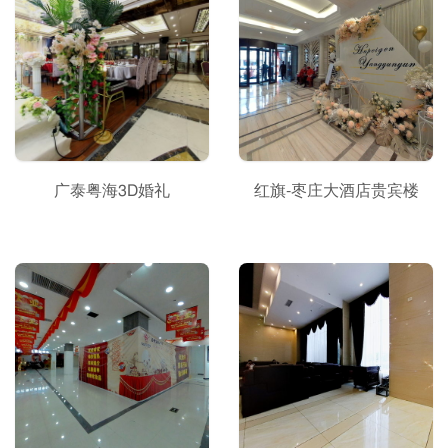
广泰粤海3D婚礼
红旗-枣庄大酒店贵宾楼