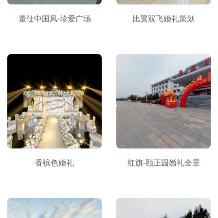
董仕中国风-珍爱广场
比翼双飞婚礼策划
香槟色婚礼
红旗-颐正园婚礼全景