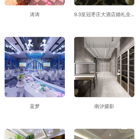
涛涛
9.3皇冠枣庄大酒店婚礼全景
蓝梦
南汐摄影