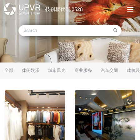
技创板代码 0528
全部
休闲娱乐
城市风光
商业服务
汽车交通
建筑装