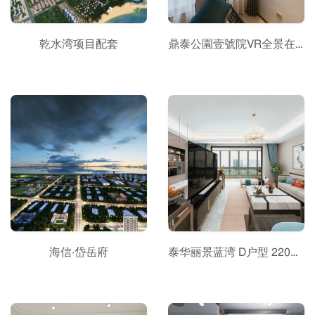
乾水湾项目配套
鼎泰公園壹號院VR全景在线看房
海信·岱岳府
泰华丽景蓝湾 D户型 220㎡ 四室两厅三卫（仅供参考）