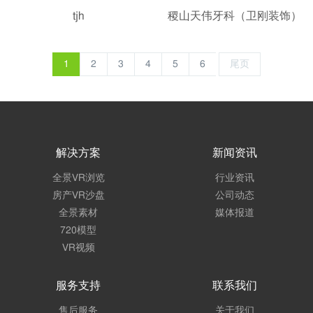
tjh
稷山天伟牙科（卫刚装饰）
1
2
3
4
5
6
尾页
解决方案
新闻资讯
全景VR浏览
行业资讯
房产VR沙盘
公司动态
全景素材
媒体报道
720模型
VR视频
服务支持
联系我们
售后服务
关于我们