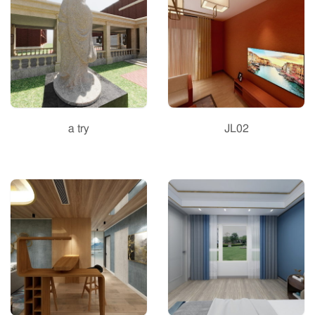
a try
JL02