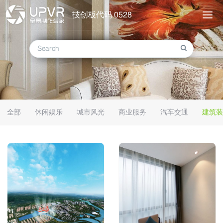
技创板代码 0528
全部
休闲娱乐
城市风光
商业服务
汽车交通
建筑装