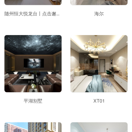
随州恒大悦龙台丨点击邂逅你渴望中的高层生活！
海尔
平湖别墅
XT01