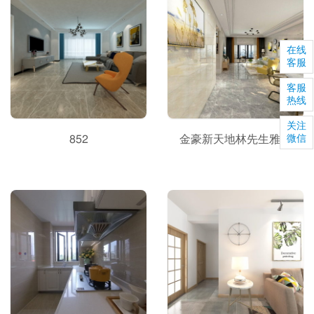
在线
客服
客服
热线
关注
852
金豪新天地林先生雅居
微信