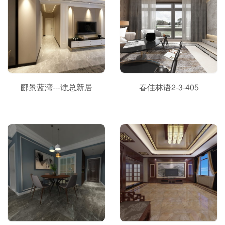
郦景蓝湾---谯总新居
春佳林语2-3-405