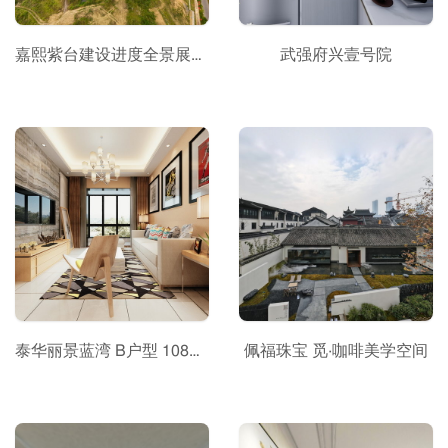
嘉熙紫台建设进度全景展示(开工第675天)
武强府兴壹号院
泰华丽景蓝湾 B户型 108㎡ 三室两厅一卫（仅供参考）
佩福珠宝 觅·咖啡美学空间