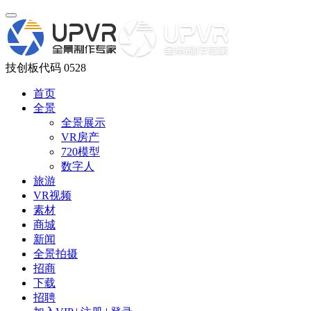
技创板代码 0528
首页
全景
全景展示
VR房产
720模型
数字人
旅游
VR视频
素材
商城
新闻
全景拍摄
招商
下载
招聘