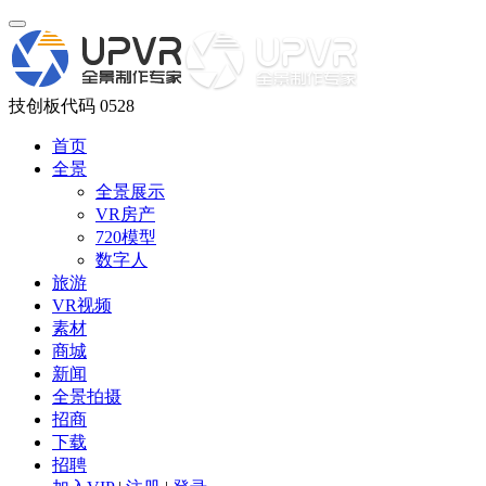
技创板代码 0528
首页
全景
全景展示
VR房产
720模型
数字人
旅游
VR视频
素材
商城
新闻
全景拍摄
招商
下载
招聘